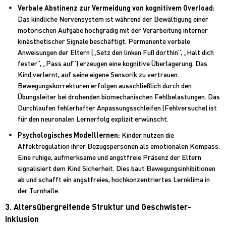
Verbale Abstinenz zur Vermeidung von kognitivem Overload:
Das kindliche Nervensystem ist während der Bewältigung einer
motorischen Aufgabe hochgradig mit der Verarbeitung interner
kinästhetischer Signale beschäftigt. Permanente verbale
Anweisungen der Eltern („Setz den linken Fuß dorthin“, „Halt dich
fester“, „Pass auf“) erzeugen eine kognitive Überlagerung. Das
Kind verlernt, auf seine eigene Sensorik zu vertrauen.
Bewegungskorrekturen erfolgen ausschließlich durch den
Übungsleiter bei drohenden biomechanischen Fehlbelastungen. Das
Durchlaufen fehlerhafter Anpassungsschleifen (Fehlversuche) ist
für den neuronalen Lernerfolg explizit erwünscht.
Psychologisches Modelllernen:
Kinder nutzen die
Affektregulation ihrer Bezugspersonen als emotionalen Kompass.
Eine ruhige, aufmerksame und angstfreie Präsenz der Eltern
signalisiert dem Kind Sicherheit. Dies baut Bewegungsinhibitionen
ab und schafft ein angstfreies, hochkonzentriertes Lernklima in
der Turnhalle.
3. Altersübergreifende Struktur und Geschwister-
Inklusion