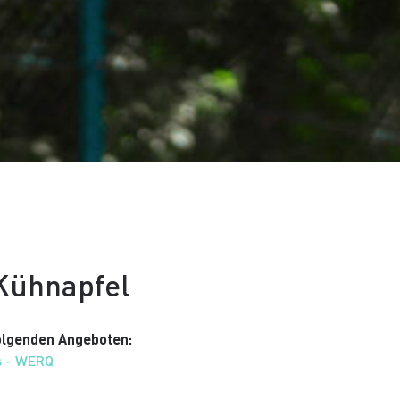
 Kühnapfel
folgenden Angeboten:
s - WERQ