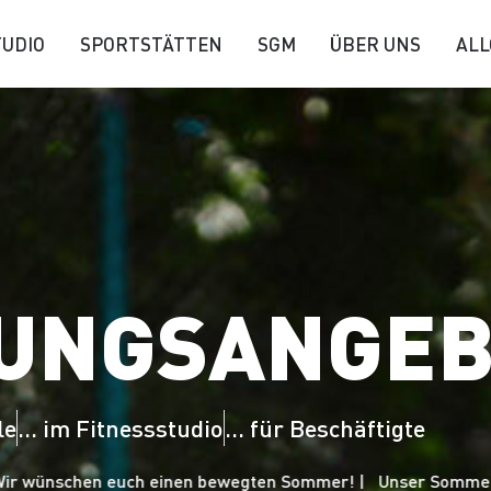
TUDIO
SPORTSTÄTTEN
SGM
ÜBER UNS
ALL
UNGSANGEB
le
... im Fitnessstudio
... für Beschäftigte
r wünschen euch einen bewegten Sommer! |
Unser Sommersem