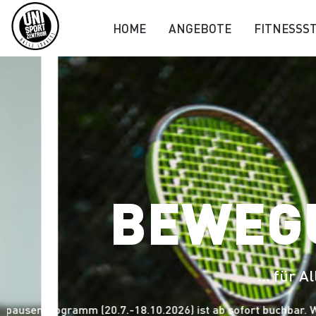
HOME
ANGEBOTE
FITNESSS
BEWEG
... für Al
senprogramm (20.7.-18.10.2026) ist ab sofort buchbar. Wi